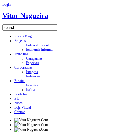
Login
Vitor Nogueira
Inicio / Blog
Projetos
Indios do Brasil
Economia Informal
Trabalhos
Campanhas
Especiais
Corporativas
Imagens
Relatórios
Ensaios
Recortes
Itaúnas
Portfolio
Bio
News
Loja Virtual
Contato