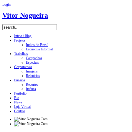
Login
Vitor Nogueira
Inicio / Blog
Projetos
Indios do Brasil
Economia Informal
Trabalhos
Campanhas
Especiais
Corporativas
Imagens
Relatórios
Ensaios
Recortes
Itaúnas
Portfolio
Bio
News
Loja Virtual
Contato